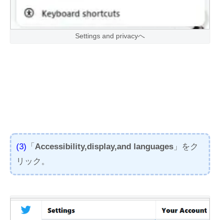
Settings and privacyへ
(3)
「
Accessibility,display,and languages
」をク
リック。