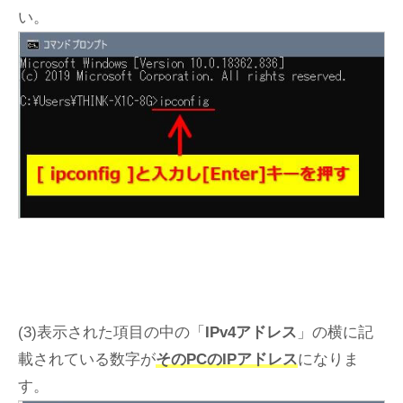
い。
(3)表示された項目の中の「
IPv4アドレス
」の横に記
載されている数字が
そのPCのIPアドレス
になりま
す。