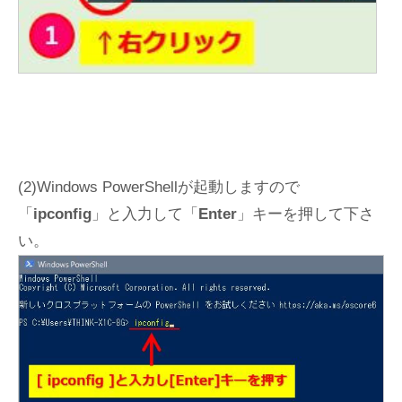
(2)Windows PowerShellが起動しますので
「
ipconfig
」と入力して「
Enter
」キーを押して下さ
い。