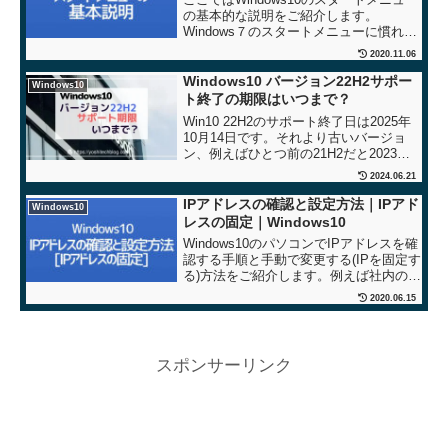
の基本的な説明をご紹介します。
Windows７のスタートメニューに慣れて
いたユーザーはまずここでつまづいたは
2020.11.06
ず。全てのプログラムの並び方も変わっ
てしまい目的のアプリになかなかたどり
Windows10 バージョン22H2サポー
Windows10
着けず苦労しました。
ト終了の期限はいつまで？
Win10 22H2のサポート終了日は2025年
10月14日です。それより古いバージョ
ン、例えばひとつ前の21H2だと2023年6
月13日でサポートが終了します。最新版
2024.06.21
にアップデートしておきましょう。
IPアドレスの確認と設定方法｜IPアド
Windows10
レスの固定｜Windows10
Windows10のパソコンでIPアドレスを確
認する手順と手動で変更する(IPを固定す
る)方法をご紹介します。例えば社内のネ
ットワークを利用する場合などは自動取
2020.06.15
得ではなくそのパソコンだけのIPアドレ
スを割り振って固定IPにする必要があり
ます。
スポンサーリンク