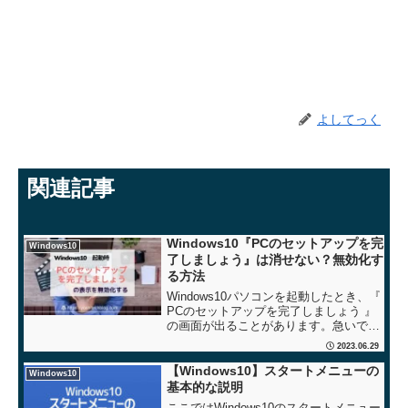
よしてっく
関連記事
Windows10『PCのセットアップを完
Windows10
了しましょう』は消せない？無効化す
る方法
Windows10パソコンを起動したとき、『
PCのセットアップを完了しましょう 』
の画面が出ることがあります。急いでい
るときに出られても、とてもうっとおし
2023.06.29
いので無効化する設定手順をご紹介しま
す。Win10：起動時の『PCのセットアッ
【Windows10】スタートメニューの
Windows10
プを完...
基本的な説明
ここではWindows10のスタートメニュー