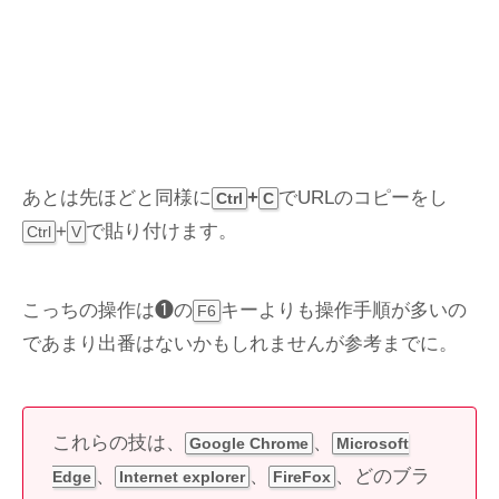
あとは先ほどと同様に
+
でURLのコピーをし
Ctrl
C
+
で貼り付けます。
Ctrl
V
こっちの操作は❶の
キーよりも操作手順が多いの
F6
であまり出番はないかもしれませんが参考までに。
これらの技は、
、
Google Chrome
Microsoft
、
、
、どのブラ
Edge
Internet explorer
FireFox