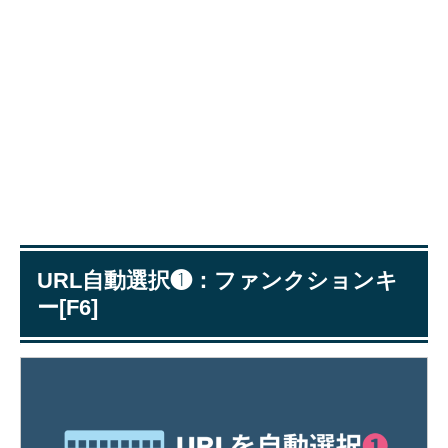
URL自動選択❶：ファンクションキ
ー[F6]