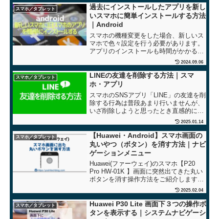
過去にインストールしたアプリを新し
スマホ／タブレット
いスマホに簡単インストールする方法
｜Android
スマホの機種変更をした場合、新しいス
マホで色々設定を行う必要があります。
アプリのインストールも時間がかかるの
作業ひとつです。ここでは旧スマホで使
2024.09.06
っていたアプリを新しいスマホに簡単に
インストールする方法をAndroidの場合で
LINEの友達を削除する方法｜スマ
スマホ／タブレット
ご紹介します。
ホ・アプリ
スマホのSNSアプリ「LINE」の友達を削
除する行為は普段あまり行いませんが、
いざ削除しようと思ったとき直感的に進
めらずとてもわかりにくかったので手順
2025.01.14
を紹介します。単純に「削除」というコ
マンドで削除できると思いきやそうでは
【Huawei・Android】スマホ画面の
スマホ／タブレット
ありませんでした。
丸いやつ（ボタン）を消す方法｜ナビ
ゲーションメニュー
Huawei(ファーウェイ)のスマホ【P20
Pro HW-01K 】画面に突然出てきた丸い
ボタンを消す操作方法をご紹介します。
他のモデルでも同様の操作で対応できる
2025.02.04
かもしれません。
Huawei P30 Lite 画面下３つの操作ボ
スマホ／タブレット
タンを表示する｜システムナビゲーシ