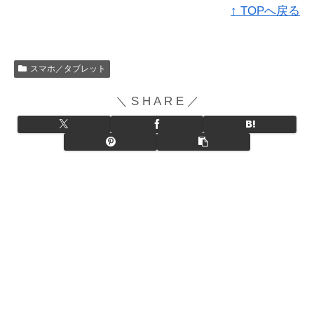
↑ TOPへ戻る
スマホ／タブレット
＼ S H A R E ／