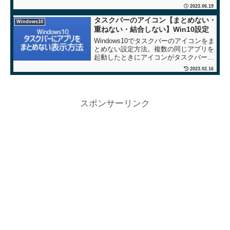
日間一時停止」や「最長1ヶ月くらいの
2023.06.19
一時停止」はできますが、今回は無期限
で停止させる方法です。Wi...
タスクバーのアイコン【まとめない・
Windows10
重ねない・結合しない】Win10設定
Windows10でタスクバーのアイコンをま
とめない設定方法。複数の同じアプリを
起動したときにアイコンがタスクバーの
１箇所にまとまって表示される状態を解
2023.02.16
除して別々にする方法をご紹介します。
スポンサーリンク