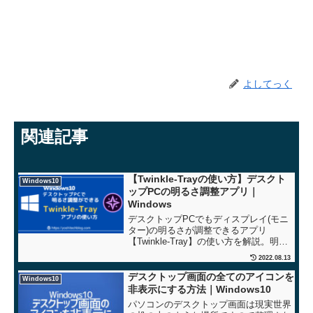
よしてっく
関連記事
【Twinkle-Trayの使い方】デスクト
Windows10
ップPCの明るさ調整アプリ｜
Windows
デスクトップPCでもディスプレイ(モニ
ター)の明るさが調整できるアプリ
【Twinkle-Tray】の使い方を解説。明る
さ(輝度)の微調整も可。デスクトップPC
2022.08.13
でもノートPCのようにモニターの明るさ
が調整できるようになります。
デスクトップ画面の全てのアイコンを
Windows10
非表示にする方法｜Windows10
パソコンのデスクトップ画面は現実世界