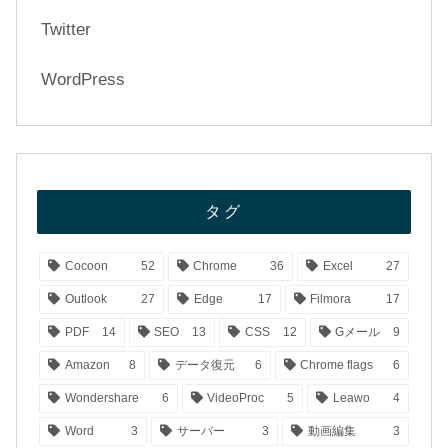
Twitter
WordPress
タグ
Cocoon
52
Chrome
36
Excel
27
Outlook
27
Edge
17
Filmora
17
PDF
14
SEO
13
CSS
12
Gメール
9
Amazon
8
データ復元
6
Chrome flags
6
Wondershare
6
VideoProc
5
Leawo
4
Word
3
サーバー
3
動画編集
3