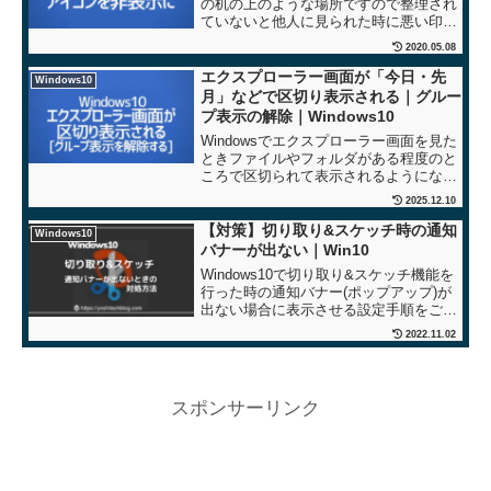
の机の上のような場所ですので整理され
ていないと他人に見られた時に悪い印象
を持たれる可能性もあります。ここでは
2020.05.08
Windows10のデスクトップに配置されて
いる全てのアイコンを非表示にする手順
エクスプローラー画面が「今日・先
Windows10
をご紹介します。
月」などで区切り表示される｜グルー
プ表示の解除｜Windows10
Windowsでエクスプローラー画面を見た
ときファイルやフォルダがある程度のと
ころで区切られて表示されるようになっ
たということはありませんか？どうやら
2025.12.10
Windowsの機能でグループ表示が有効に
なっている状態ですので解除する手順を
【対策】切り取り&スケッチ時の通知
Windows10
ご紹介します。
バナーが出ない｜Win10
Windows10で切り取り&スケッチ機能を
行った時の通知バナー(ポップアップ)が
出ない場合に表示させる設定手順をご紹
介します。アクションセンターの設定を
2022.11.02
変更することで解決します。
スポンサーリンク