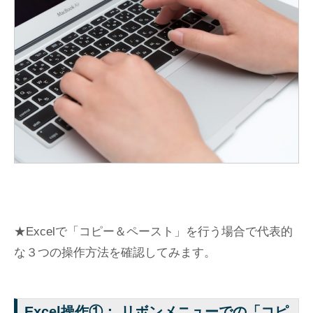
★Excelで「コピー＆ペースト」を行う場合で代表的
な３つの操作方法を確認してみます。
Excel操作①： リボンメニューでの「コピ