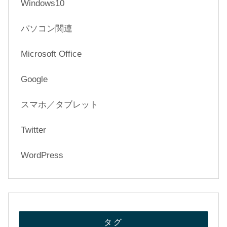
Windows10
パソコン関連
Microsoft Office
Google
スマホ／タブレット
Twitter
WordPress
タグ