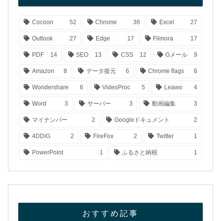
Cocoon
52
Chrome
36
Excel
27
Outlook
27
Edge
17
Filmora
17
PDF
14
SEO
13
CSS
12
Gメール
9
Amazon
8
データ復元
6
Chrome flags
6
Wondershare
6
VideoProc
5
Leawo
4
Word
3
サーバー
3
動画編集
3
マイナンバー
2
Googleドキュメント
2
4DDiG
2
FireFox
2
Twitter
1
PowerPoint
1
ふるさと納税
1
おすすめ記事