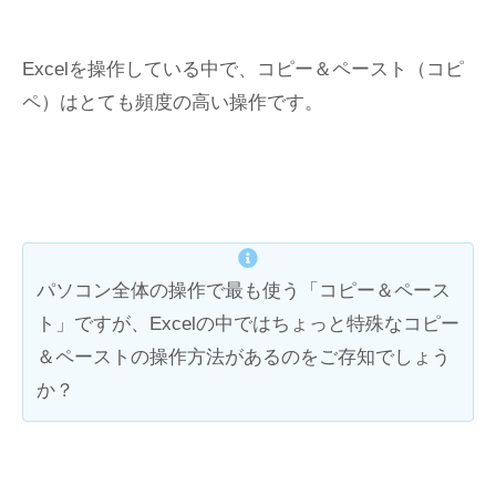
Excelを操作している中で、コピー＆ペースト（コピ
ペ）はとても頻度の高い操作です。
パソコン全体の操作で最も使う「コピー＆ペース
ト」ですが、Excelの中ではちょっと特殊なコピー
＆ペーストの操作方法があるのをご存知でしょう
か？