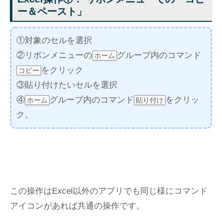
ー＆ペースト」
①対象のセルを選択
②リボンメニューの
グループ内のコマンド
ホーム
をクリック
コピー
③貼り付けたいセルを選択
④
グループ内のコマンド
をクリッ
ホーム
貼り付け
ク。
この操作はExcel以外のアプリでも同じ様にコマンド
アイコンがあれば共通の操作です。