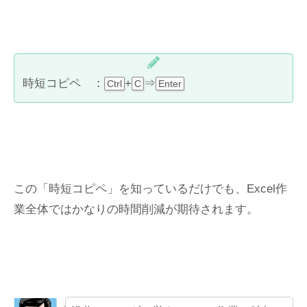
時短コピペ ：
+
⇒
Ctrl
C
Enter
この「時短コピペ」を知っているだけでも、Excel作
業全体ではかなりの時間削減が期待されます。