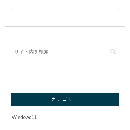
カテゴリー
Windows11