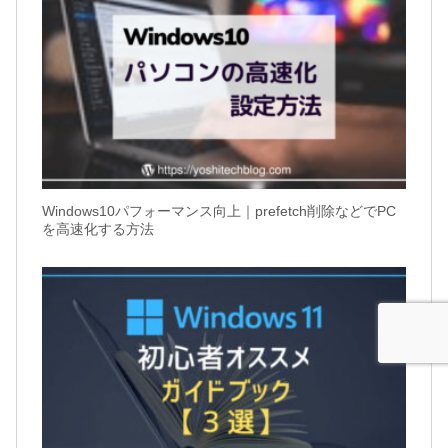
Windows10パフォーマンス向上｜prefetch削除などでPC
を高速化する方法