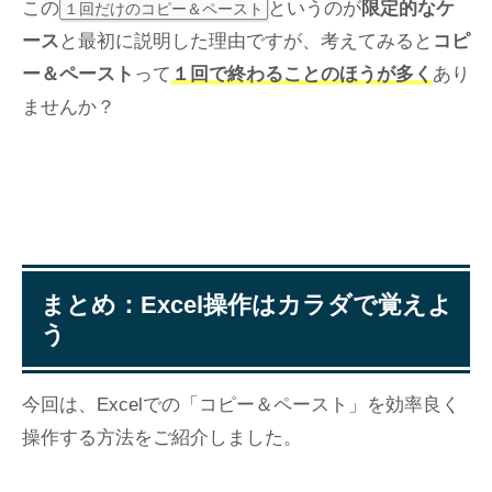
この
というのが
限定的なケ
１回だけのコピー＆ペースト
ース
と最初に説明した理由ですが、考えてみると
コピ
ー＆ペースト
って
１回で終わることのほうが多く
あり
ませんか？
まとめ：Excel操作はカラダで覚えよ
う
今回は、Excelでの「コピー＆ペースト」を効率良く
操作する方法をご紹介しました。