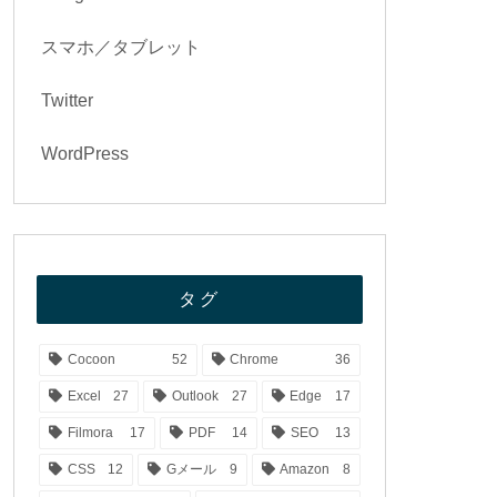
スマホ／タブレット
Twitter
WordPress
タグ
Cocoon
52
Chrome
36
Excel
27
Outlook
27
Edge
17
Filmora
17
PDF
14
SEO
13
CSS
12
Gメール
9
Amazon
8