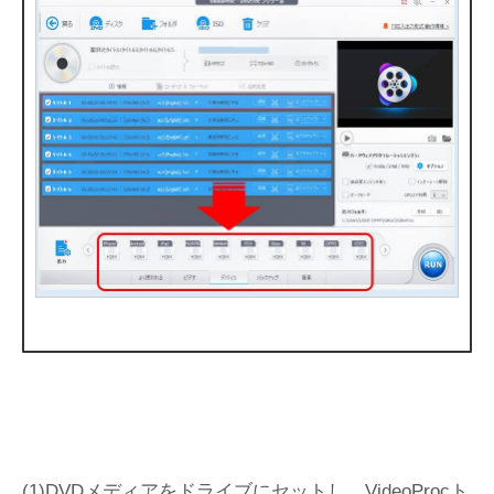
(1)DVDメディアをドライブにセットし、VideoProcト