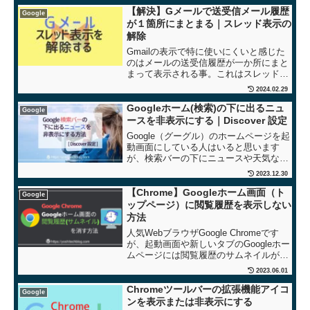
【解決】Gメールで送受信メール履歴
Google
が１箇所にまとまる｜スレッド表示の
解除
Gmailの表示で特に使いにくいと感じた
のはメールの送受信履歴が一か所にまと
まって表示される事。これはスレッド表
示というものですがこの表示に馴染めな
2024.02.29
い人の為に解除する手順をご紹介しま
す。
Googleホーム(検索)の下に出るニュ
Google
ースを非表示にする｜Discover 設定
Google（グーグル）のホームページを起
動画面にしている人はいると思います
が、検索バーの下にニュースや天気など
の情報が表示されるようになりました。
2023.12.30
いままでスッキリしたGoogle検索バーだ
けの画面だったのに、余計な情報表示が
【Chrome】Googleホーム画面（ト
Google
増えてしまい気...
ップページ）に閲覧履歴を表示しない
方法
人気WebブラウザGoogle Chromeです
が、起動画面や新しいタブのGoogleホー
ムページには閲覧履歴のサムネイルが表
示されてしまいます。ここではこの閲覧
2023.06.01
履歴を非表示にしたい場合の拡張機能を
２つ紹介します。
Chromeツールバーの拡張機能アイコ
Google
ンを表示または非表示にする