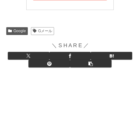
Google
Gメール
＼ S H A R E ／