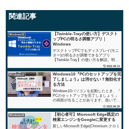
関連記事
【Twinkle-Trayの使い方】デスクト
Windows10
ップPCの明るさ調整アプリ｜
Windows
デスクトップPCでもディスプレイ(モニ
ター)の明るさが調整できるアプリ
【Twinkle-Tray】の使い方を解説。明る
さ(輝度)の微調整も可。デスクトップPC
2022.08.13
でもノートPCのようにモニターの明るさ
が調整できるようになります。
Windows10『PCのセットアップを完
Windows10
了しましょう』は消せない？無効化す
る方法
Windows10パソコンを起動したとき、『
PCのセットアップを完了しましょう 』
の画面が出ることがあります。急いでい
るときに出られても、とてもうっとおし
2023.06.29
いので無効化する設定手順をご紹介しま
す。Win10：起動時の『PCのセットアッ
【初心者可】Microsoft Edge既定の
Windows10
プを完...
検索エンジンをGoogleに変更する
新しいMicrosoft Edge(Chromium:クロミ