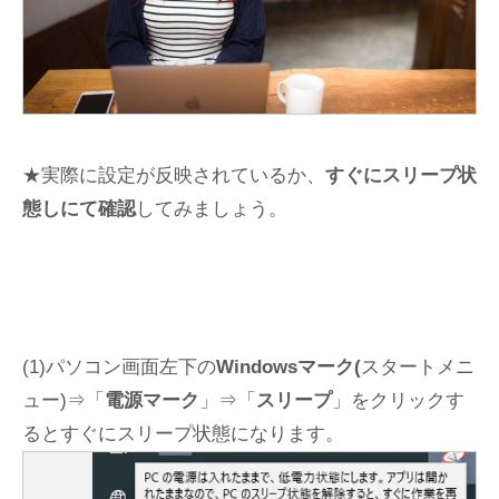
★実際に設定が反映されているか、
すぐにスリープ状
態しにて確認
してみましょう。
(1)パソコン画面左下の
Windowsマーク(
スタートメニ
ュー)⇒「
電源マーク
」⇒「
スリープ
」をクリックす
るとすぐにスリープ状態になります。