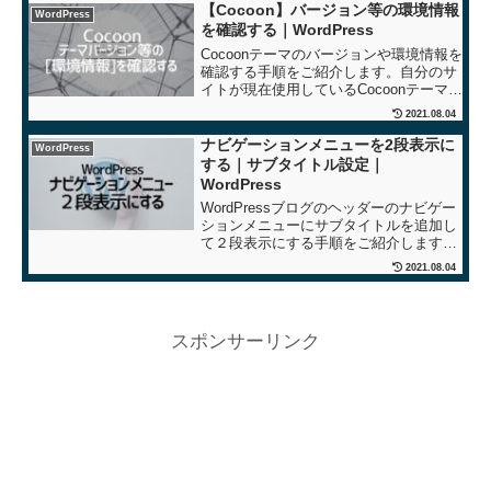
ね。
【Cocoon】バージョン等の環境情報
WordPress
を確認する｜WordPress
Cocoonテーマのバージョンや環境情報を
確認する手順をご紹介します。自分のサ
イトが現在使用しているCocoonテーマの
詳細なバージョンを確認したい時や、
2021.08.04
Cocoonフォーラムに質問する際に提示す
る為の情報取得に役立ちます。
ナビゲーションメニューを2段表示に
WordPress
する｜サブタイトル設定｜
WordPress
WordPressブログのヘッダーのナビゲー
ションメニューにサブタイトルを追加し
て２段表示にする手順をご紹介します。
Cocoonテーマで確認しています。
2021.08.04
スポンサーリンク