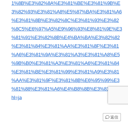
1%8B%E3%82%8A%E3%81%BE%E3%81%9B%E
3%82%93%E3%81%A8%E5%87%BA%E3%81%A6
%E3%81%8B%E3%82%8C%E3%81%93%E3%82
%8C5%E6%97%A5%E9%96%93%E8%81%9E%E3
%81%91%E3%82%8B%E4%BA%BA%E3%82%82
%E3%81%84%E3%81%AA%E3%81%8F%E3%81
%A6%E3%81%9A%E3%81%A3%E3%81%A8%E5
%9B%B0%E3%81%A3%E3%81%A6%E3%81%84
%E3%81%BE%E3%81%99%E3%81%A9%E3%81
%AA%E3%81%9F%E3%81%8B%E6%95%99%E3
%81%88%E3%81%A6%E4%B8%8B%E3%81%95?
hl=ja
返信