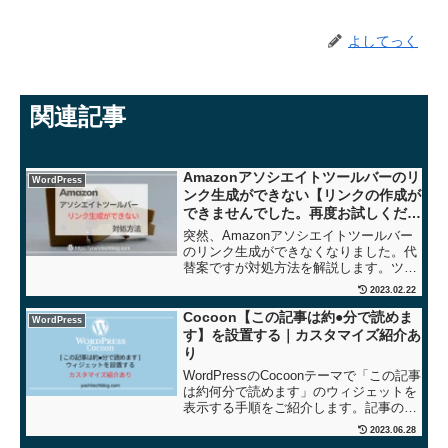
よしてっく
関連記事
Amazonアソシエイトツールバーのリ
WordPress
ンク生成ができない【リンクの作成が
できませんでした。再度お試しくださ
い】の対策
突然、Amazonアソシエイトツールバー
のリンク生成ができなくなりました。代
替案ですが対処方法を解説します。ツー
ルバーでリンク作成をしようとしても
2023.02.22
『リンクの作成ができませんでした。再
度お試しください』のメッセージしか出
Cocoon【この記事は約●分で読めま
WordPress
ない場合。
す】を設置する｜カスタマイズ紹介あ
り
WordPressのCocoonテーマで「この記事
は約何分で読めます」のウィジェットを
表示する手順をご紹介します。記事の冒
頭に記事を読む時間があるとボリューム
2023.06.28
を把握できて読者にとっては便利ですよ